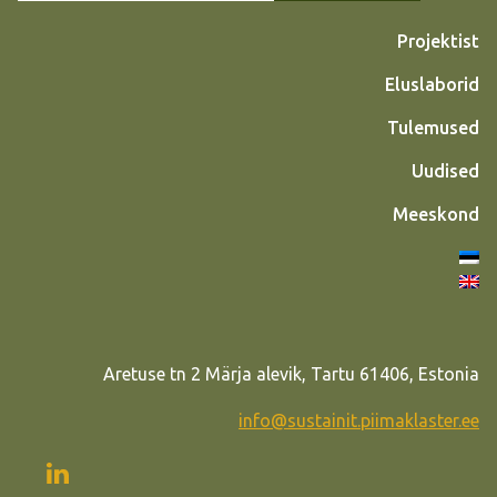
Projektist
Eluslaborid
Tulemused
Uudised
Meeskond
Aretuse tn 2 Märja alevik, Tartu 61406, Estonia
info@sustainit.piimaklaster.ee