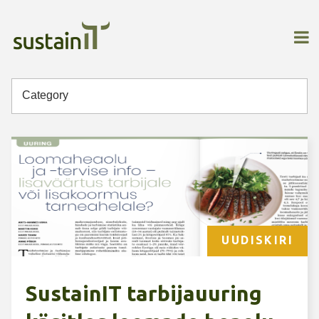
Category
UUDISKIRI
SustainIT tarbijauuring